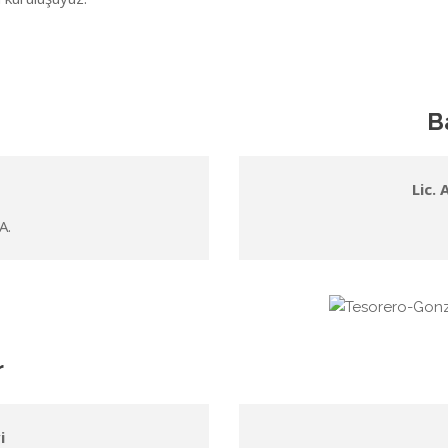
B
Lic.
A.
r
i