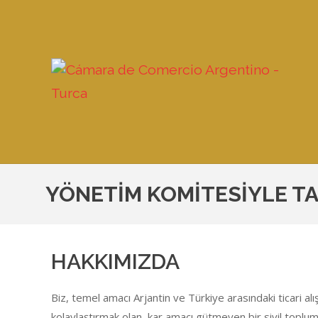
YÖNETİM KOMİTESİYLE TA
HAKKIMIZDA
Biz, temel amacı Arjantin ve Türkiye arasındaki ticari alış
kolaylaştırmak olan, kar amacı gütmeyen bir sivil toplum