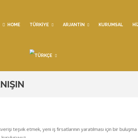
HOME
TÜRKIYE
ARJANTIN
KURUMSAL
H
NIŞIN
verişi teşvik etmek, yeni iş fırsatlarının yaratılması için bir buluşma 
 kuruluşuyuz.