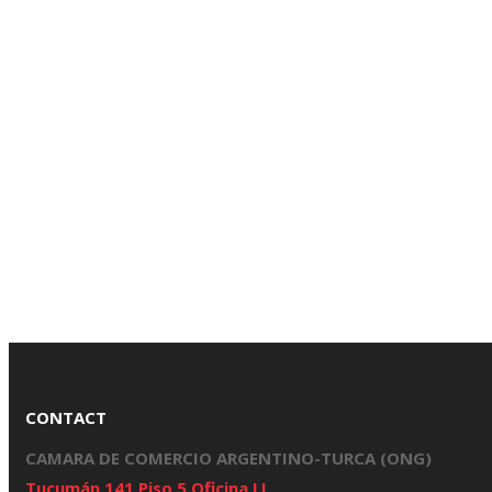
CONTACT
CAMARA DE COMERCIO ARGENTINO-TURCA (ONG)
Tucumán 141 Piso 5 Oficina LL