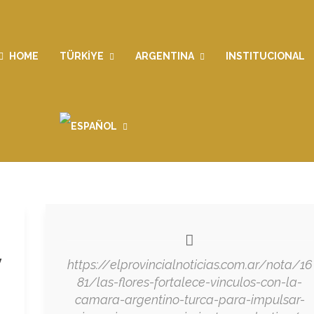
HOME
TÜRKİYE
ARGENTINA
INSTITUCIONAL
y
https://elprovincialnoticias.com.ar/nota/16
81/las-flores-fortalece-vinculos-con-la-
camara-argentino-turca-para-impulsar-